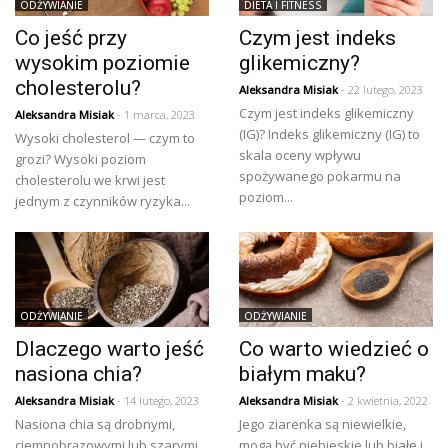
ODŻYWIANIE
DIETA I FITNESS
Co jeść przy
Czym jest indeks
wysokim poziomie
glikemiczny?
cholesterolu?
Aleksandra Misiak
- 22 lutego, 2023
Czym jest indeks glikemiczny
Aleksandra Misiak
- 1 marca, 2023
(IG)? Indeks glikemiczny (IG) to
Wysoki cholesterol — czym to
skala oceny wpływu
grozi? Wysoki poziom
spożywanego pokarmu na
cholesterolu we krwi jest
poziom...
jednym z czynników ryzyka...
ODŻYWIANIE
ODŻYWIANIE
Dlaczego warto jeść
Co warto wiedzieć o
nasiona chia?
białym maku?
Aleksandra Misiak
- 14 lutego, 2023
Aleksandra Misiak
- 2 kwietnia, 2022
Nasiona chia są drobnymi,
Jego ziarenka są niewielkie,
ciemnobrązowymi lub szarymi
mogą być niebieskie lub białe i