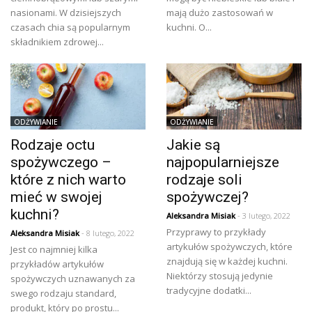
nasionami. W dzisiejszych
mają dużo zastosowań w
czasach chia są popularnym
kuchni. O...
składnikiem zdrowej...
ODŻYWIANIE
ODŻYWIANIE
Rodzaje octu
Jakie są
spożywczego –
najpopularniejsze
które z nich warto
rodzaje soli
mieć w swojej
spożywczej?
kuchni?
Aleksandra Misiak
- 3 lutego, 2022
Przyprawy to przykłady
Aleksandra Misiak
- 8 lutego, 2022
artykułów spożywczych, które
Jest co najmniej kilka
znajdują się w każdej kuchni.
przykładów artykułów
Niektórzy stosują jedynie
spożywczych uznawanych za
tradycyjne dodatki...
swego rodzaju standard,
produkt, który po prostu...