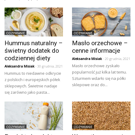
ODŻYWIANIE
ODŻYWIANIE
Hummus naturalny –
Masło orzechowe –
świetny dodatek do
cenne informacje
codziennej diety
Aleksandra Misiak
- 20 grudnia, 2021
Masło orzechowe zyskało
Aleksandra Misiak
- 30 grudnia, 2021
popularność już kilka lat temu.
Hummus to niedawne odkrycie
Szturmem wdarło się na półki
z polskich i europejskich półek
sklepowe oraz do...
sklepowych. Świetnie nadaje
się zarówno jako pasta...
ODŻYWIANIE
ODŻYWIANIE