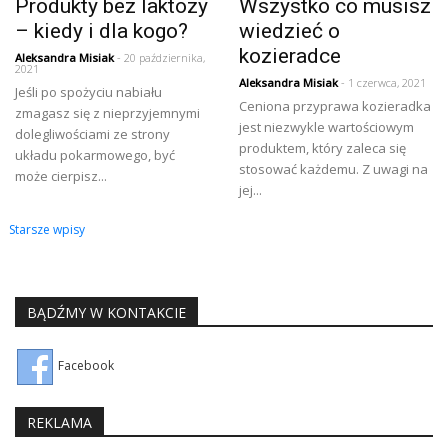
Produkty bez laktozy
Wszystko co musisz
– kiedy i dla kogo?
wiedzieć o
kozieradce
Aleksandra Misiak
- 20 października,
2021
Aleksandra Misiak
- 1 czerwca, 2021
Jeśli po spożyciu nabiału
Ceniona przyprawa kozieradka
zmagasz się z nieprzyjemnymi
jest niezwykle wartościowym
dolegliwościami ze strony
produktem, który zaleca się
układu pokarmowego, być
stosować każdemu. Z uwagi na
może cierpisz...
jej...
Nawigacja
Starsze wpisy
po
wpisach
BĄDŹMY W KONTAKCIE
Facebook
REKLAMA