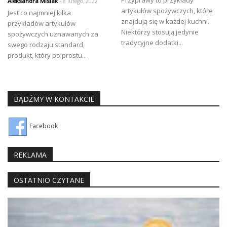
Przyprawy to przykłady
Aleksandra Misiak
- 8 lutego, 2022
artykułów spożywczych, które
Jest co najmniej kilka
znajdują się w każdej kuchni.
przykładów artykułów
Niektórzy stosują jedynie
spożywczych uznawanych za
tradycyjne dodatki...
swego rodzaju standard,
produkt, który po prostu...
BĄDŹMY W KONTAKCIE
Facebook
REKLAMA
OSTATNIO CZYTANE