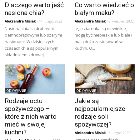
Dlaczego warto jeść
Co warto wiedzieć o
nasiona chia?
białym maku?
Aleksandra Misiak
- 14 lutego, 2023
Aleksandra Misiak
- 2 kwietnia, 2022
Nasiona chia są drobnymi,
Jego ziarenka są niewielkie,
ciemnobrązowymi lub szarymi
mogą być niebieskie lub białe i
nasionami. W dzisiejszych
mają dużo zastosowań w
czasach chia są popularnym
kuchni. O...
składnikiem zdrowej...
ODŻYWIANIE
ODŻYWIANIE
Rodzaje octu
Jakie są
spożywczego –
najpopularniejsze
które z nich warto
rodzaje soli
mieć w swojej
spożywczej?
kuchni?
Aleksandra Misiak
- 3 lutego, 2022