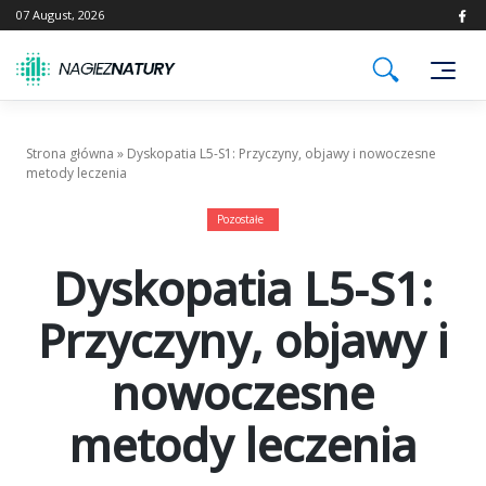
Skip
07 August, 2026
to
content
Strona główna
»
Dyskopatia L5-S1: Przyczyny, objawy i nowoczesne
metody leczenia
Pozostałe
Dyskopatia L5-S1:
Przyczyny, objawy i
nowoczesne
metody leczenia