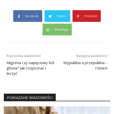
Facebook
Twitter
Pinterest
WhatsApp
Nawigacja
Poprzednia wiadomość
Następna wiadomość
wpisu
Migrena czy napięciowy ból
Wypuklina a przepuklina –
głowy? Jak rozpoznać i
różnice
leczyć
POWIĄZANE WIADOMOŚCI