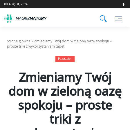
Skip
08 August, 2026
to
content
Strona główna
»
Zmieniamy Twój dom w zieloną oazę spokoju –
proste triki z wykorzystaniem tapet!
Pozostałe
Zmieniamy Twój
dom w zieloną oazę
spokoju – proste
triki z