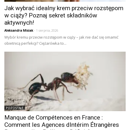
Jak wybrać idealny krem przeciw rozstępom
w ciąży? Poznaj sekret składników
aktywnych!
Aleksandra Misiak
- 1 sierpnia, 2026
Wybór kremu przeciw rozstępom w ciąży – jak nie dać się omamić
obietnicą perfekcji? Ciężarówka to...
POZOSTAŁE
Manque de Compétences en France :
Comment les Agences dIntérim Étrangères