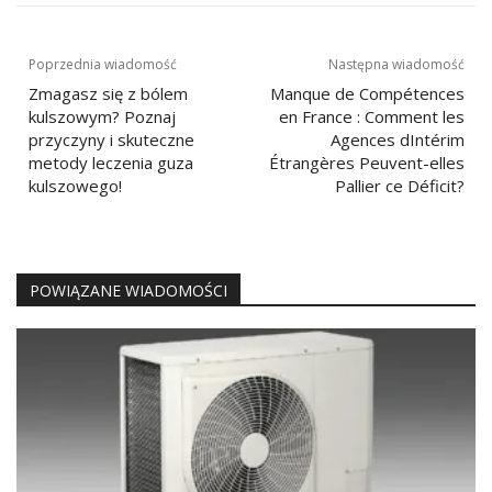
Nawigacja
Poprzednia wiadomość
Następna wiadomość
wpisu
Zmagasz się z bólem
Manque de Compétences
kulszowym? Poznaj
en France : Comment les
przyczyny i skuteczne
Agences dIntérim
metody leczenia guza
Étrangères Peuvent-elles
kulszowego!
Pallier ce Déficit?
POWIĄZANE WIADOMOŚCI