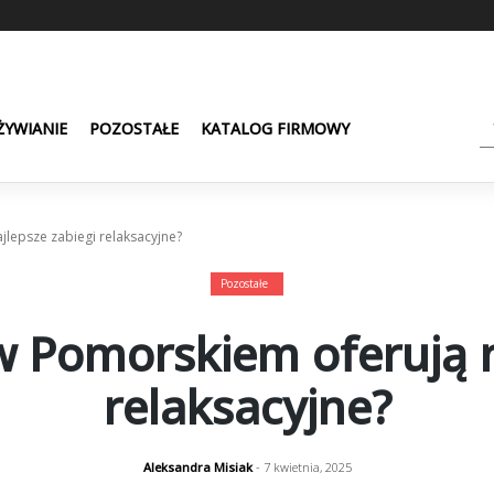
ŻYWIANIE
POZOSTAŁE
KATALOG FIRMOWY
jlepsze zabiegi relaksacyjne?
Pozostałe
 w Pomorskiem oferują n
relaksacyjne?
Aleksandra Misiak
- 7 kwietnia, 2025