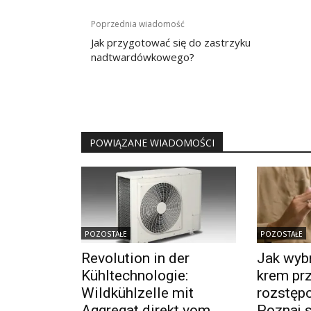
Nawigacja
Poprzednia wiadomość
wpisu
Jak przygotować się do zastrzyku
nadtwardówkowego?
POWIĄZANE WIADOMOŚCI
POZOSTAŁE
POZOSTAŁE
Revolution in der
Jak wyb
Kühltechnologie:
krem pr
Wildkühlzelle mit
rozstęp
Aggregat direkt vom
Poznaj s