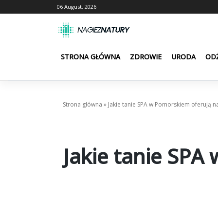
Skip
06 August, 2026
to
content
STRONA GŁÓWNA
ZDROWIE
URODA
OD
Strona główna
»
Jakie tanie SPA w Pomorskiem oferują na
Jakie tanie SPA