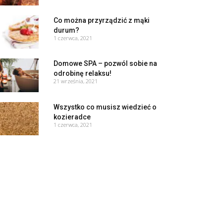
Co można przyrządzić z mąki
durum?
1 czerwca, 2021
Domowe SPA – pozwól sobie na
odrobinę relaksu!
21 września, 2021
Wszystko co musisz wiedzieć o
kozieradce
1 czerwca, 2021