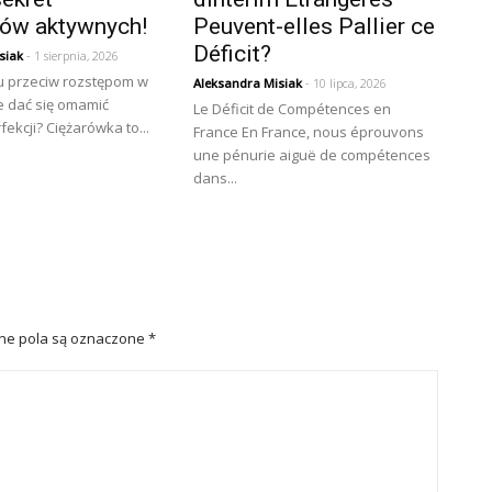
ków aktywnych!
Peuvent-elles Pallier ce
Déficit?
siak
- 1 sierpnia, 2026
 przeciw rozstępom w
Aleksandra Misiak
- 10 lipca, 2026
ie dać się omamić
Le Déficit de Compétences en
fekcji? Ciężarówka to...
France En France, nous éprouvons
une pénurie aiguë de compétences
dans...
e pola są oznaczone
*