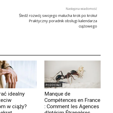
Następna wiadomość
Śledź rozwój swojego malucha krok po kroku!
Praktyczny poradnik obsługi kalendarza
ciążowego
POZOSTAŁE
rać idealny
Manque de
zeciw
Compétences en France
om w ciąży?
: Comment les Agences
ekret
dIntérim Étrangères