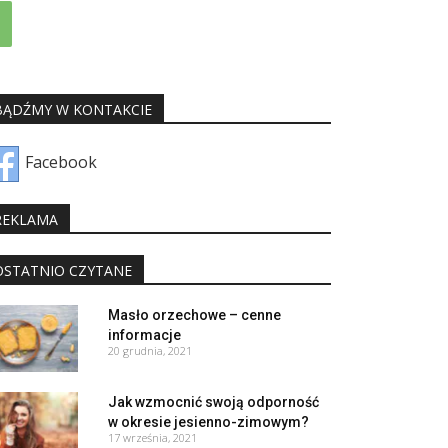
BĄDŹMY W KONTAKCIE
Facebook
REKLAMA
OSTATNIO CZYTANE
Masło orzechowe – cenne
informacje
20 grudnia, 2021
Jak wzmocnić swoją odporność
w okresie jesienno-zimowym?
17 września, 2021